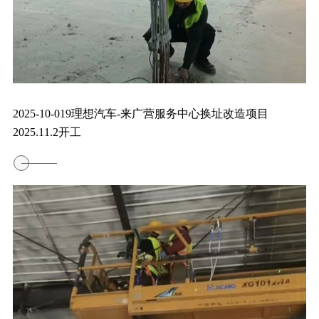
2025-10-019理想汽车-来广营服务中心换址改造项目
2025.11.2开工