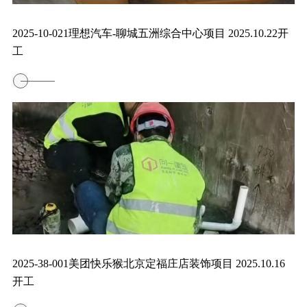
2025-10-021理想汽车-聊城五洲综合中心项目 2025.10.22开
工
2025-38-001美团快乐猴北京定福庄店装饰项目 2025.10.16
开工